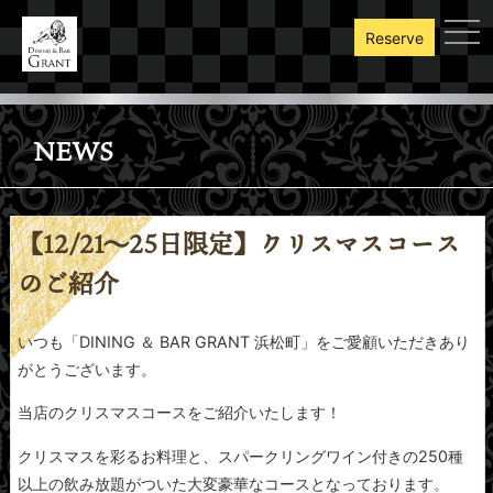
toggl
Reserve
NEWS
【12/21～25日限定】クリスマスコース
のご紹介
いつも「DINING ＆ BAR GRANT 浜松町」をご愛顧いただきあり
がとうございます。
当店のクリスマスコースをご紹介いたします！
クリスマスを彩るお料理と、スパークリングワイン付きの250種
以上の飲み放題がついた大変豪華なコースとなっております。