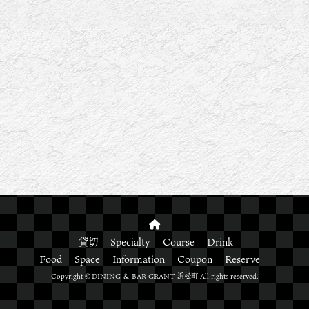
貸切
Specialty
Course
Drink
Food
Space
Information
Coupon
Reserve
Copyright ©DINING ＆ BAR GRANT 浜松町 All rights reserved.