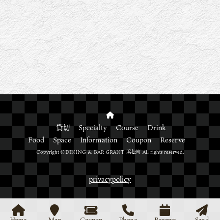
貸切
Specialty
Course
Drink
Food
Space
Information
Coupon
Reserve
Copyright ©DINING ＆ BAR GRANT 浜松町 All rights reserved.
privacypolicy
Home
Map
Coupon
Phone
Reserve
Send