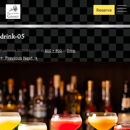
toggl
Reserve
drink-05
Published
2025年6月9日
at
800 × 800
in
Drink
.
← Previous
Next →