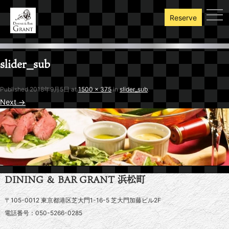
toggl
Reserve
slider_sub
Published
2018年9月5日
at
1500 × 375
in
slider_sub
.
Next →
DINING ＆ BAR GRANT 浜松町
〒105-0012 東京都港区芝大門1-16-5 芝大門加藤ビル2F
電話番号：050-5266-0285