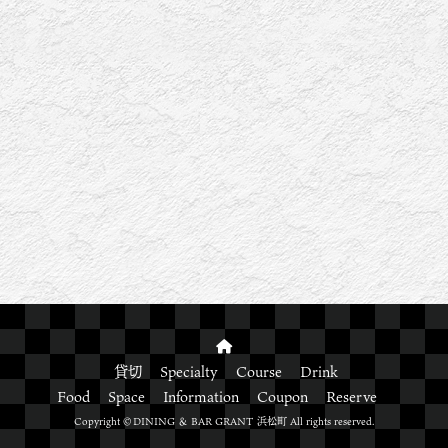
貸切
Specialty
Course
Drink
Food
Space
Information
Coupon
Reserve
Copyright ©DINING ＆ BAR GRANT 浜松町 All rights reserved.